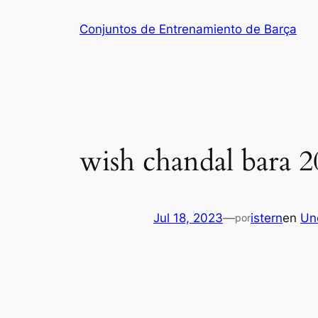
Saltar
Conjuntos de Entrenamiento de Barça
al
contenido
wish chandal bara 2
Jul 18, 2023
—
istern
en
Un
por