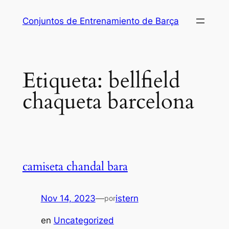
Saltar
Conjuntos de Entrenamiento de Barça
al
contenido
Etiqueta:
bellfield
chaqueta barcelona
camiseta chandal bara
Nov 14, 2023
—
istern
por
en
Uncategorized