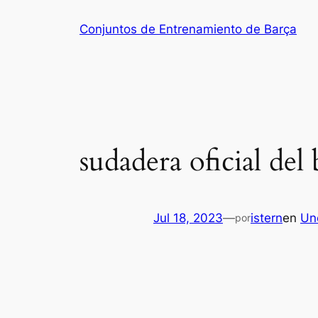
Saltar
Conjuntos de Entrenamiento de Barça
al
contenido
sudadera oficial del
Jul 18, 2023
—
istern
en
Un
por