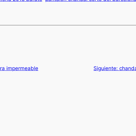
ara impermeable
Siguiente:
chanda