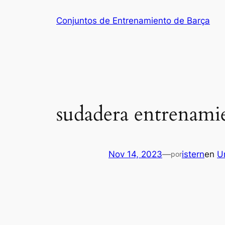
Saltar
Conjuntos de Entrenamiento de Barça
al
contenido
sudadera entrenami
Nov 14, 2023
—
istern
en
U
por