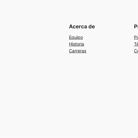
Acerca de
P
Equipo
Po
Historia
T
Carreras
C