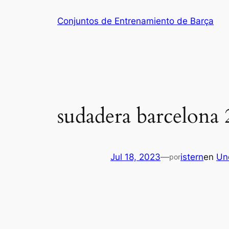
Saltar
Conjuntos de Entrenamiento de Barça
al
contenido
sudadera barcelona 
Jul 18, 2023
—
istern
en
Un
por