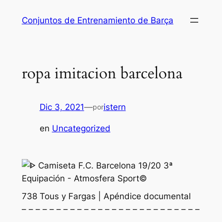
Saltar
Conjuntos de Entrenamiento de Barça
al
contenido
ropa imitacion barcelona
Dic 3, 2021
—
istern
por
en
Uncategorized
738 Tous y Fargas | Apéndice documental
– – – – – – – – – – – – – – – – – – – – – – – – – –