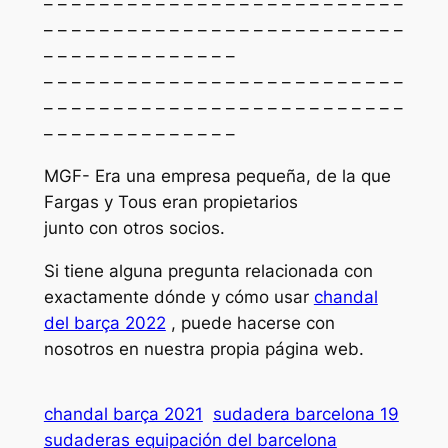
– – – – – – – – – – – – – – – – – – – – – – – – – –
– – – – – – – – – – – – – – – – – – – – – – – – – –
– – – – – – – – – – – – – –
– – – – – – – – – – – – – – – – – – – – – – – – – –
– – – – – – – – – – – – – – – – – – – – – – – – – –
– – – – – – – – – – – – – –
MGF- Era una empresa pequeña, de la que
Fargas y Tous eran propietarios
junto con otros socios.
Si tiene alguna pregunta relacionada con
exactamente dónde y cómo usar
chandal
del barça 2022
, puede hacerse con
nosotros en nuestra propia página web.
chandal barça 2021
sudadera barcelona 19
sudaderas equipación del barcelona