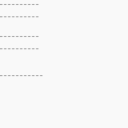
 – – – – – – – – – –
 – – – – – – – – – –
 – – – – – – – – – –
 – – – – – – – – – –
 – – – – – – – – – – –