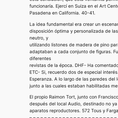
funcionaría. Ejercí en Suiza en el Art Cent
Pasadena en California. 40-41.
La idea fundamental era crear un escenario
disposición óptima y personalizada de las
neutro, y
utilizando listones de madera de pino pa
adaptaban a cada conjunto de figuras. F
diferentes
revistas de la época. DHF- Ha comentad
ETC- Si, recuerdo dos de especial interé
Esperanza. A lo largo de las paredes del l
junto a las cuales estaban habilitadas me
El propio Raimon Tort, junto con Francisc
después del local Audio, destinado no ya 
aparatos reproductores. 572 Tous y Farg
– – – – – – – – – – – – – – – – – – – – – – – –