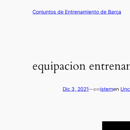
Saltar
Conjuntos de Entrenamiento de Barça
al
contenido
equipacion entrena
Dic 3, 2021
—
istern
en
Unc
por