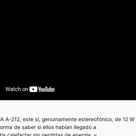
TA A-212, este sí, genuinamente estereofónico, de 12 
orma de saber si ellos habían llegado a
ía calefactar sin perdidas de energía, y