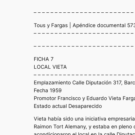
– – – – – – – – – – – – – – – – – – – – – – – –
Tous y Fargas | Apéndice documental 57
– – – – – – – – – – – – – – – – – – – – – – – –
– – – – – – – – – – – – – – – – – – – – – – – –
FICHA 7
LOCAL VIETA
– – – – – – – – – – – – – – – – – – – – – – – –
Emplazamiento Calle Diputación 317, Bar
Fecha 1959
Promotor Francisco y Eduardo Vieta Farg
Estado actual Desaparecido
Vieta había sido una iniciativa empresari
Raimon Tort Alemany, y estaba en pleno de
acondicionaron el local en la calle Diputa