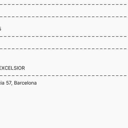
 – – – – – – – – – – – – – – – – – – – – – – – – – – – – – – – –
 – – – – – – – – – – – – – – – – – – – – – – – – – – – – – – – –
5
 – – – – – – – – – – – – – – – – – – – – – – – – – – – – – – – –
 – – – – – – – – – – – – – – – – – – – – – – – – – – – – – – – –
EXCELSIOR
 – – – – – – – – – – – – – – – – – – – – – – – – – – – – – – – –
ia 57, Barcelona