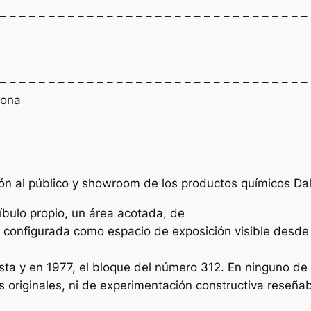
 – – – – – – – – – – – – – – – – – – – – – – – – – – – – – – – –
 – – – – – – – – – – – – – – – – – – – – – – – – – – – – – – – –
lona
ón al público y showroom de los productos químicos Dal
íbulo propio, un área acotada, de
o, configurada como espacio de exposición visible desde 
sta y en 1977, el bloque del número 312. En ninguno de 
s originales, ni de experimentación constructiva reseña