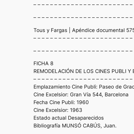
– – – – – – – – – – – – – – – – – – – – – – – –
– – – – – – – – – – – – – – – – – – – – – – – –
Tous y Fargas | Apéndice documental 57
– – – – – – – – – – – – – – – – – – – – – – – –
– – – – – – – – – – – – – – – – – – – – – – – –
FICHA 8
REMODELACIÓN DE LOS CINES PUBLI Y 
– – – – – – – – – – – – – – – – – – – – – – – –
Emplazamiento Cine Publi: Paseo de Grac
Cine Excelsior: Gran Vía 544, Barcelona
Fecha Cine Publi: 1960
Cine Excelsior: 1963
Estado actual Desaparecidos
Bibliografía MUNSÓ CABÚS, Juan.