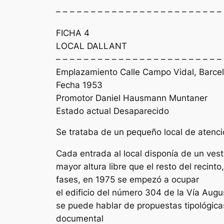
– – – – – – – – – – – – – – – – – – – – – – – –
FICHA 4
LOCAL DALLANT
– – – – – – – – – – – – – – – – – – – – – – – –
Emplazamiento Calle Campo Vidal, Barce
Fecha 1953
Promotor Daniel Hausmann Muntaner
Estado actual Desaparecido
Se trataba de un pequeño local de atenci
Cada entrada al local disponía de un vest
mayor altura libre que el resto del recint
fases, en 1975 se empezó a ocupar
el edificio del número 304 de la Vía Augu
se puede hablar de propuestas tipológica
documental