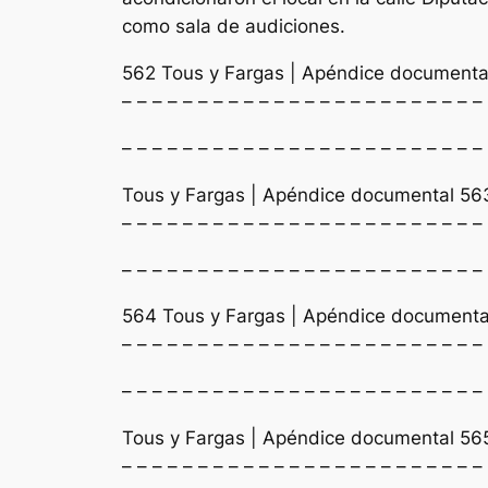
como sala de audiciones.
562 Tous y Fargas | Apéndice documenta
– – – – – – – – – – – – – – – – – – – – – – – –
– – – – – – – – – – – – – – – – – – – – – – – –
Tous y Fargas | Apéndice documental 56
– – – – – – – – – – – – – – – – – – – – – – – –
– – – – – – – – – – – – – – – – – – – – – – – –
564 Tous y Fargas | Apéndice documenta
– – – – – – – – – – – – – – – – – – – – – – – –
– – – – – – – – – – – – – – – – – – – – – – – –
Tous y Fargas | Apéndice documental 56
– – – – – – – – – – – – – – – – – – – – – – – –