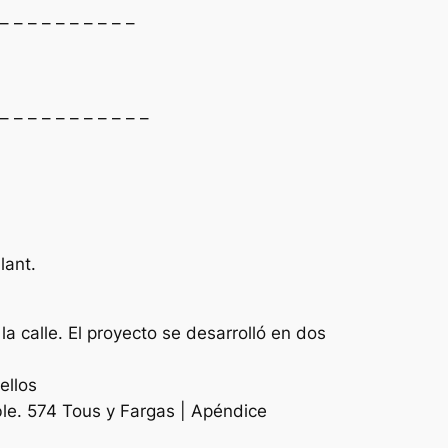
 – – – – – – – – – –
 – – – – – – – – – – –
lant.
la calle. El proyecto se desarrolló en dos
ellos
ble. 574 Tous y Fargas | Apéndice