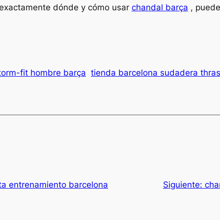
on exactamente dónde y cómo usar
chandal barça
, puede
torm-fit hombre barça
tienda barcelona sudadera thra
ta entrenamiento barcelona
Siguiente:
cha