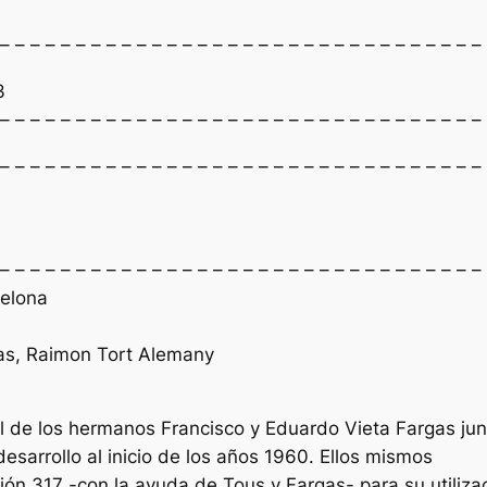
 – – – – – – – – – – – – – – – – – – – – – – – – – – – – – – – –
3
 – – – – – – – – – – – – – – – – – – – – – – – – – – – – – – – –
 – – – – – – – – – – – – – – – – – – – – – – – – – – – – – – – –
 – – – – – – – – – – – – – – – – – – – – – – – – – – – – – – – –
celona
as, Raimon Tort Alemany
al de los hermanos Francisco y Eduardo Vieta Fargas ju
sarrollo al inicio de los años 1960. Ellos mismos
ción 317 -con la ayuda de Tous y Fargas- para su utiliza