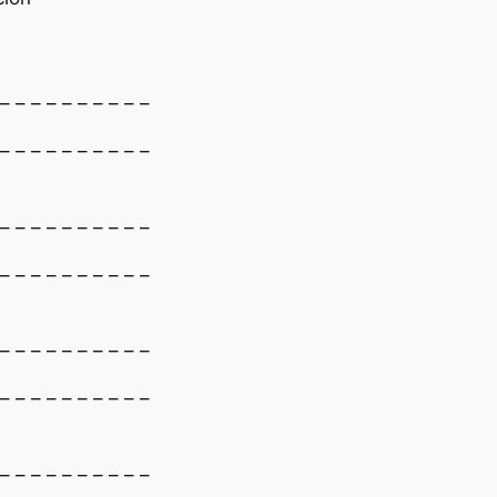
 – – – – – – – – – –
 – – – – – – – – – –
 – – – – – – – – – –
 – – – – – – – – – –
 – – – – – – – – – –
 – – – – – – – – – –
 – – – – – – – – – –