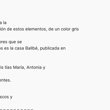
a la
ión de estos elementos, de un color gris
ores que se
 es la casa Ballbé, publicada en
s tías María, Antonia y
entes.
iscos y
 – – – – – – – – – –