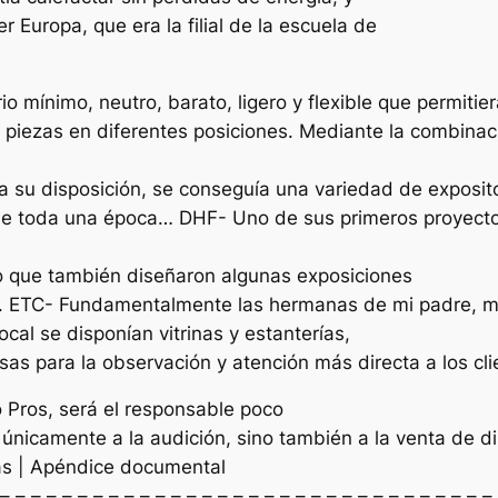
er Europa, que era la filial de la escuela de
 mínimo, neutro, barato, ligero y flexible que permitier
 piezas en diferentes posiciones. Mediante la combinac
ra su disposición, se conseguía una variedad de exposit
ue toda una época… DHF- Uno de sus primeros proyectos
o que también diseñaron algunas exposiciones
s. ETC- Fundamentalmente las hermanas de mi padre, mi
ocal se disponían vitrinas y estanterías,
sas para la observación y atención más directa a los cli
o Pros, será el responsable poco
únicamente a la audición, sino también a la venta de d
as | Apéndice documental
 – – – – – – – – – – – – – – – – – – – – – – – – – – – – – – – –