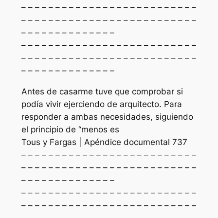
– – – – – – – – – – – – – – – – – – – – – – – – – –
– – – – – – – – – – – – – – – – – – – – – – – – – –
– – – – – – – – – – – – – –
– – – – – – – – – – – – – – – – – – – – – – – – – –
– – – – – – – – – – – – – – – – – – – – – – – – – –
– – – – – – – – – – – – – –
Antes de casarme tuve que comprobar si
podía vivir ejerciendo de arquitecto. Para
responder a ambas necesidades, siguiendo
el principio de “menos es
Tous y Fargas | Apéndice documental 737
– – – – – – – – – – – – – – – – – – – – – – – – – –
– – – – – – – – – – – – – – – – – – – – – – – – – –
– – – – – – – – – – – – – –
– – – – – – – – – – – – – – – – – – – – – – – – – –
– – – – – – – – – – – – – – – – – – – – – – – – – –
– – – – – – – – – – – – – –