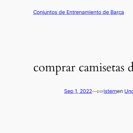
Saltar
Conjuntos de Entrenamiento de Barça
al
contenido
comprar camisetas d
Sep 1, 2022
—
istern
en
Unc
por