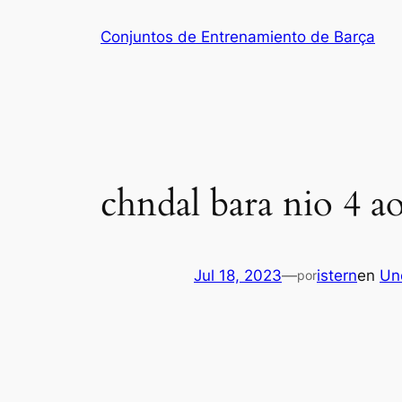
Saltar
Conjuntos de Entrenamiento de Barça
al
contenido
chndal bara nio 4 a
Jul 18, 2023
—
istern
en
Un
por