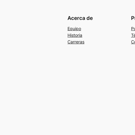
Acerca de
P
Equipo
Po
Historia
T
Carreras
C