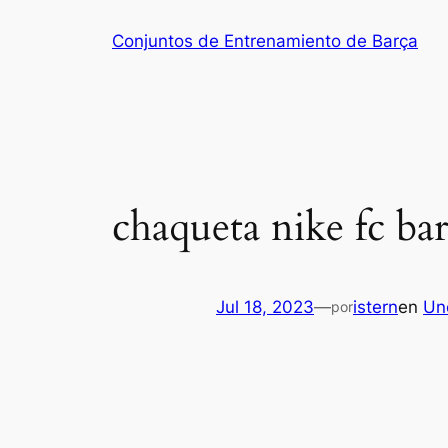
Saltar
Conjuntos de Entrenamiento de Barça
al
contenido
chaqueta nike fc ba
Jul 18, 2023
—
istern
en
Un
por