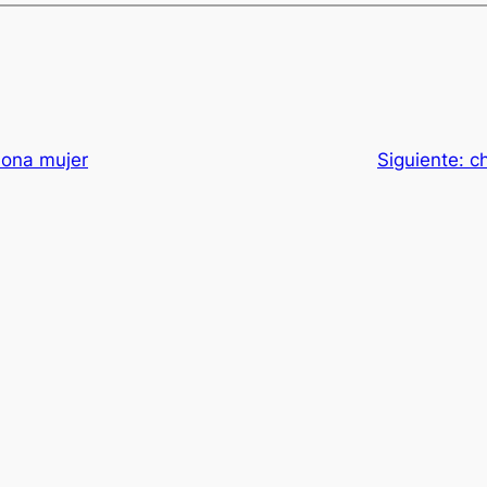
lona mujer
Siguiente:
c