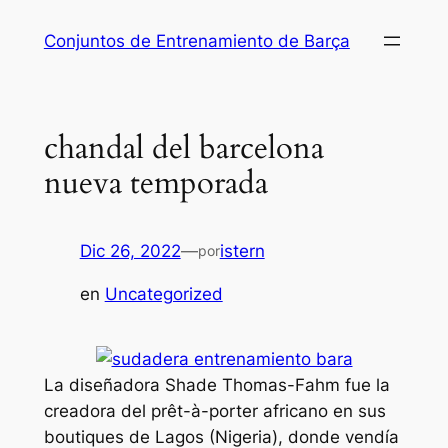
Saltar
Conjuntos de Entrenamiento de Barça
al
contenido
chandal del barcelona
nueva temporada
Dic 26, 2022
—
istern
por
en
Uncategorized
La diseñadora Shade Thomas-Fahm fue la
creadora del prêt-à-porter africano en sus
boutiques de Lagos (Nigeria), donde vendía