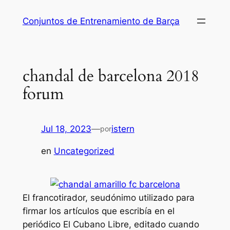
Saltar
Conjuntos de Entrenamiento de Barça
al
contenido
chandal de barcelona 2018
forum
Jul 18, 2023
—
istern
por
en
Uncategorized
El francotirador, seudónimo utilizado para
firmar los artículos que escribía en el
periódico El Cubano Libre, editado cuando