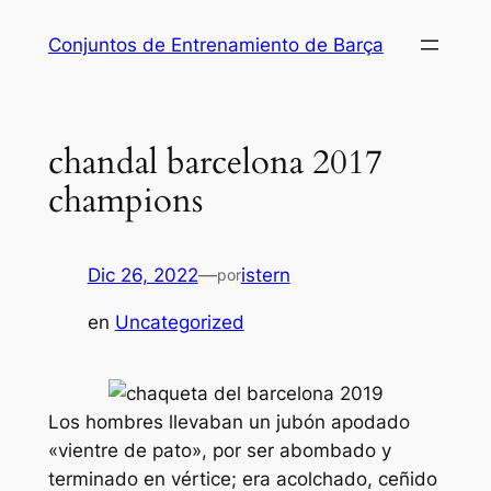
Saltar
Conjuntos de Entrenamiento de Barça
al
contenido
chandal barcelona 2017
champions
Dic 26, 2022
—
istern
por
en
Uncategorized
Los hombres llevaban un jubón apodado
«vientre de pato», por ser abombado y
terminado en vértice; era acolchado, ceñido