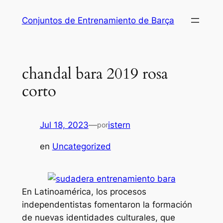
Saltar
Conjuntos de Entrenamiento de Barça
al
contenido
chandal bara 2019 rosa
corto
Jul 18, 2023
—
istern
por
en
Uncategorized
En Latinoamérica, los procesos
independentistas fomentaron la formación
de nuevas identidades culturales, que