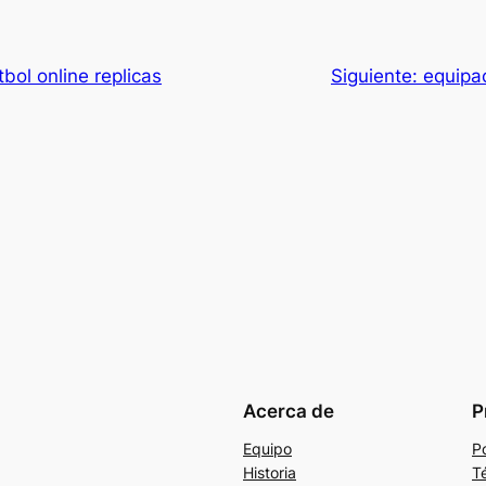
bol online replicas
Siguiente:
equipac
Acerca de
P
Equipo
Po
Historia
T