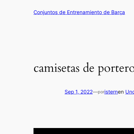
Saltar
Conjuntos de Entrenamiento de Barça
al
contenido
camisetas de portero
Sep 1, 2022
—
istern
en
Unc
por