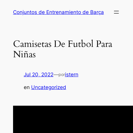
Saltar
Conjuntos de Entrenamiento de Barça
al
contenido
Camisetas De Futbol Para
Niñas
Jul 20, 2022
—
istern
por
en
Uncategorized