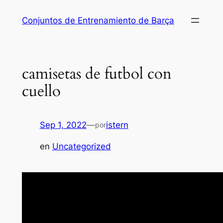
Saltar
Conjuntos de Entrenamiento de Barça
al
contenido
camisetas de futbol con
cuello
Sep 1, 2022
—
istern
por
en
Uncategorized