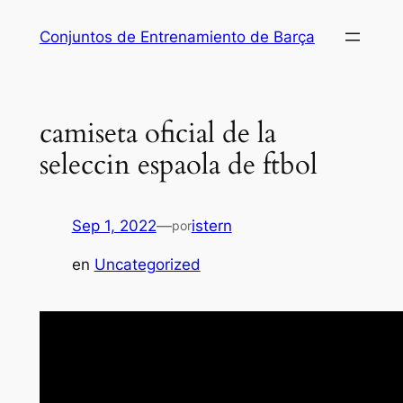
Saltar
Conjuntos de Entrenamiento de Barça
al
contenido
camiseta oficial de la
seleccin espaola de ftbol
Sep 1, 2022
—
istern
por
en
Uncategorized