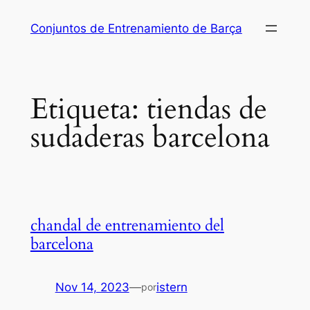
Saltar
Conjuntos de Entrenamiento de Barça
al
contenido
Etiqueta:
tiendas de
sudaderas barcelona
chandal de entrenamiento del
barcelona
Nov 14, 2023
—
istern
por