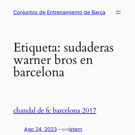
Saltar
Conjuntos de Entrenamiento de Barça
al
contenido
Etiqueta:
sudaderas
warner bros en
barcelona
chandal de fc barcelona 2017
Ago 24, 2023
—
istern
por