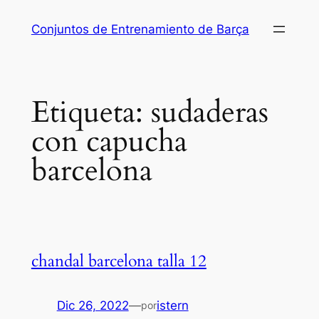
Saltar
Conjuntos de Entrenamiento de Barça
al
contenido
Etiqueta:
sudaderas
con capucha
barcelona
chandal barcelona talla 12
Dic 26, 2022
—
istern
por