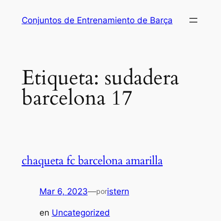
Saltar
Conjuntos de Entrenamiento de Barça
al
contenido
Etiqueta:
sudadera
barcelona 17
chaqueta fc barcelona amarilla
Mar 6, 2023
—
istern
por
en
Uncategorized