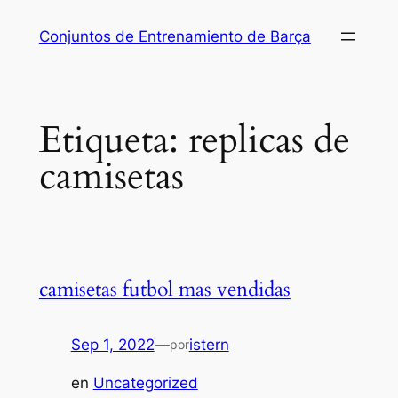
Saltar
Conjuntos de Entrenamiento de Barça
al
contenido
Etiqueta:
replicas de
camisetas
camisetas futbol mas vendidas
Sep 1, 2022
—
istern
por
en
Uncategorized