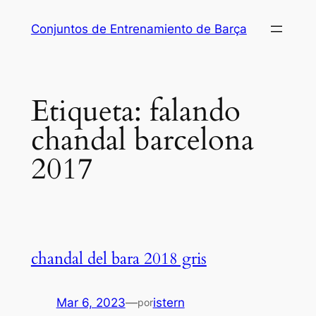
Saltar
Conjuntos de Entrenamiento de Barça
al
contenido
Etiqueta:
falando
chandal barcelona
2017
chandal del bara 2018 gris
Mar 6, 2023
—
istern
por