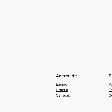
Acerca de
P
Equipo
Po
Historia
T
Carreras
C