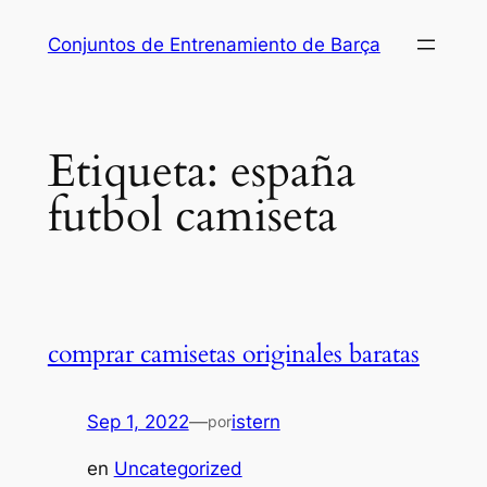
Saltar
Conjuntos de Entrenamiento de Barça
al
contenido
Etiqueta:
españa
futbol camiseta
comprar camisetas originales baratas
Sep 1, 2022
—
istern
por
en
Uncategorized