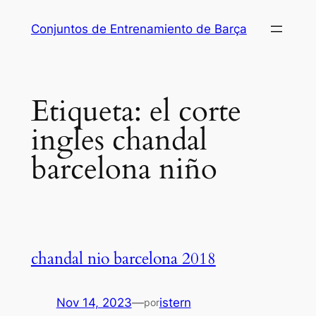
Saltar
Conjuntos de Entrenamiento de Barça
al
contenido
Etiqueta:
el corte
ingles chandal
barcelona niño
chandal nio barcelona 2018
Nov 14, 2023
—
istern
por