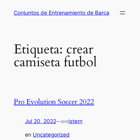
Saltar
Conjuntos de Entrenamiento de Barça
al
contenido
Etiqueta:
crear
camiseta futbol
Pro Evolution Soccer 2022
Jul 20, 2022
—
istern
por
en
Uncategorized