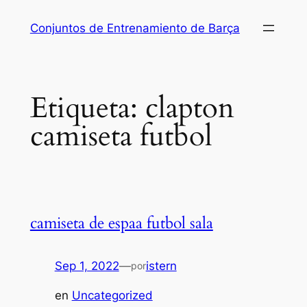
Saltar
Conjuntos de Entrenamiento de Barça
al
contenido
Etiqueta:
clapton
camiseta futbol
camiseta de espaa futbol sala
Sep 1, 2022
—
istern
por
en
Uncategorized