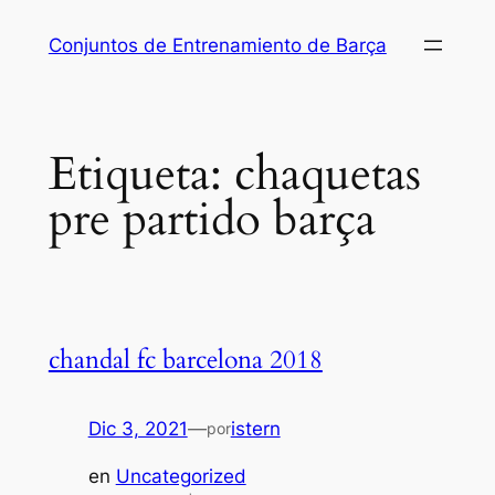
Saltar
Conjuntos de Entrenamiento de Barça
al
contenido
Etiqueta:
chaquetas
pre partido barça
chandal fc barcelona 2018
Dic 3, 2021
—
istern
por
en
Uncategorized