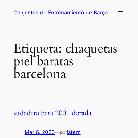
Saltar
Conjuntos de Entrenamiento de Barça
al
contenido
Etiqueta:
chaquetas
piel baratas
barcelona
sudadera bara 2001 dorada
Mar 6, 2023
—
istern
por