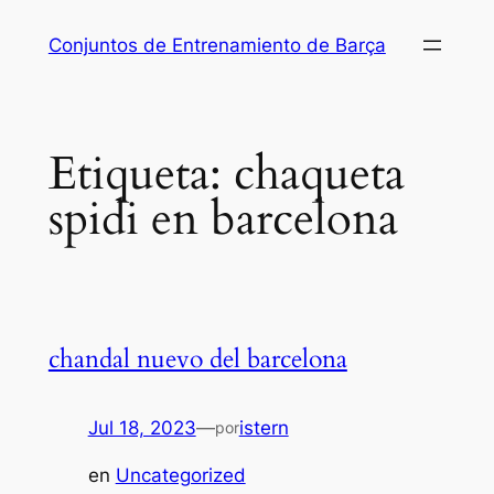
Saltar
Conjuntos de Entrenamiento de Barça
al
contenido
Etiqueta:
chaqueta
spidi en barcelona
chandal nuevo del barcelona
Jul 18, 2023
—
istern
por
en
Uncategorized