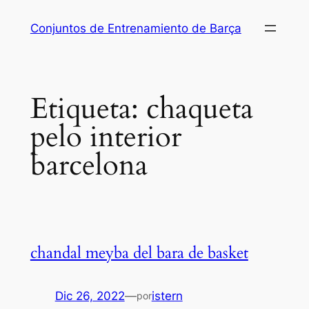
Saltar
Conjuntos de Entrenamiento de Barça
al
contenido
Etiqueta:
chaqueta
pelo interior
barcelona
chandal meyba del bara de basket
Dic 26, 2022
—
istern
por