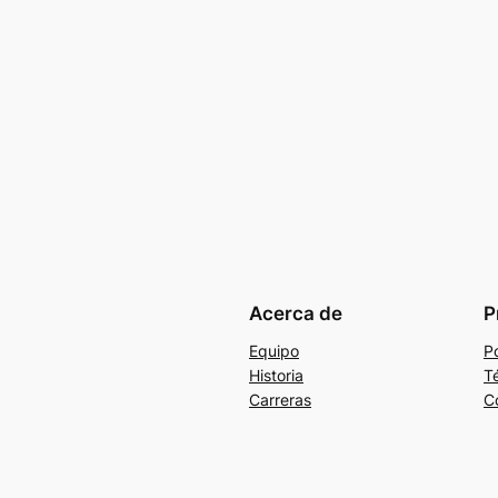
Acerca de
P
Equipo
Po
Historia
T
Carreras
C