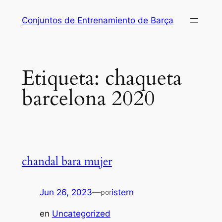
Saltar
Conjuntos de Entrenamiento de Barça
al
contenido
Etiqueta:
chaqueta
barcelona 2020
chandal bara mujer
Jun 26, 2023
—
istern
por
en
Uncategorized