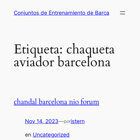
Saltar
Conjuntos de Entrenamiento de Barça
al
contenido
Etiqueta:
chaqueta
aviador barcelona
chandal barcelona nio forum
Nov 14, 2023
—
istern
por
en
Uncategorized