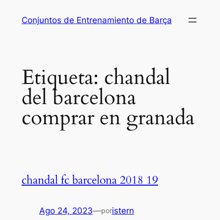
Saltar
Conjuntos de Entrenamiento de Barça
al
contenido
Etiqueta:
chandal
del barcelona
comprar en granada
chandal fc barcelona 2018 19
Ago 24, 2023
—
istern
por