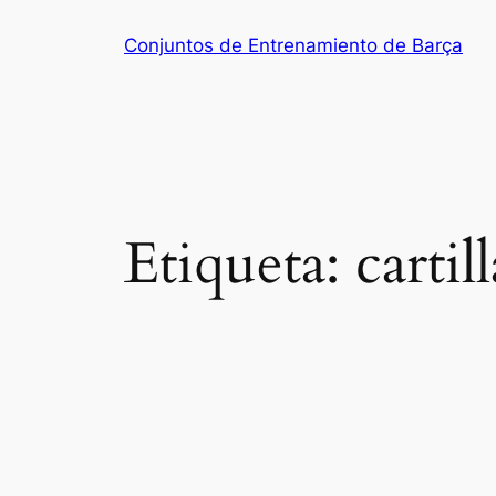
Saltar
Conjuntos de Entrenamiento de Barça
al
contenido
Etiqueta:
carti