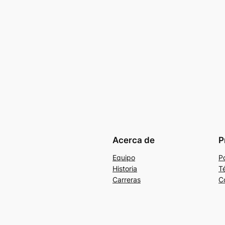
Acerca de
P
Equipo
Po
Historia
T
Carreras
C