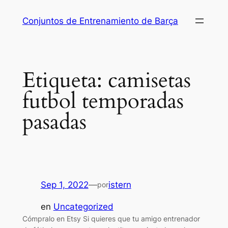
Saltar
Conjuntos de Entrenamiento de Barça
al
contenido
Etiqueta:
camisetas
futbol temporadas
pasadas
Sep 1, 2022
—
istern
por
en
Uncategorized
Cómpralo en Etsy Si quieres que tu amigo entrenador