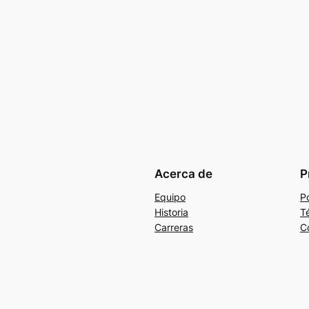
Acerca de
P
Equipo
Po
Historia
T
Carreras
C