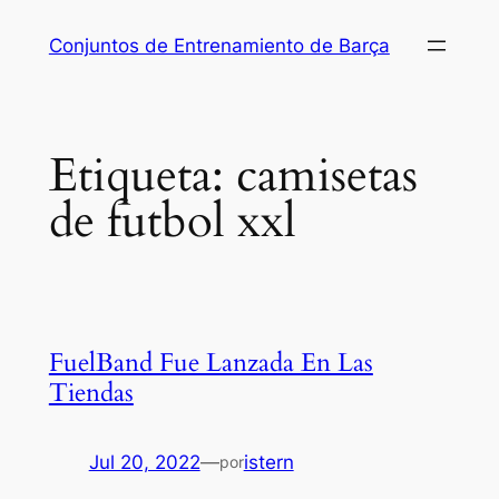
Saltar
Conjuntos de Entrenamiento de Barça
al
contenido
Etiqueta:
camisetas
de futbol xxl
FuelBand Fue Lanzada En Las
Tiendas
Jul 20, 2022
—
istern
por