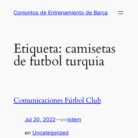
Saltar
Conjuntos de Entrenamiento de Barça
al
contenido
Etiqueta:
camisetas
de futbol turquia
Comunicaciones Fútbol Club
Jul 20, 2022
—
istern
por
en
Uncategorized