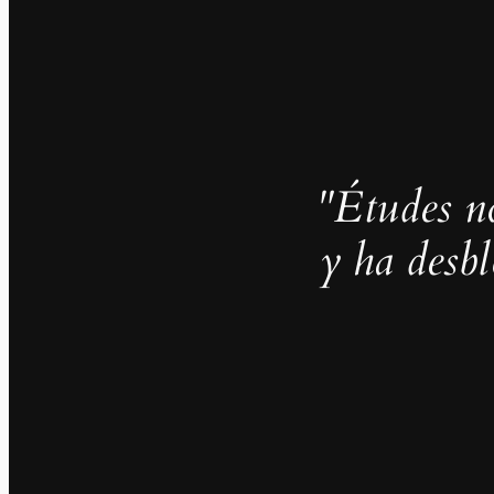
"Études no
y ha desb