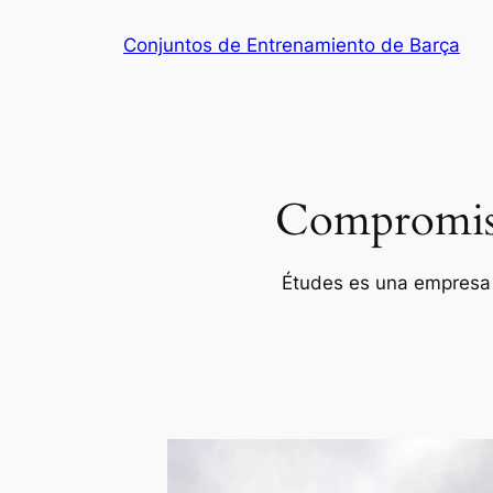
Saltar
Conjuntos de Entrenamiento de Barça
al
contenido
Compromiso 
Études es una empresa p